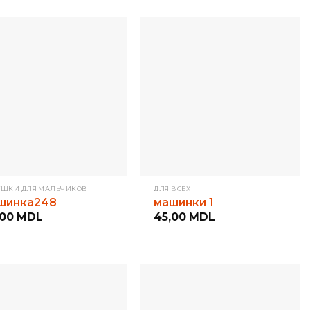
УШКИ ДЛЯ МАЛЬЧИКОВ
ДЛЯ ВСЕХ
шинка248
машинки 1
,00
MDL
45,00
MDL