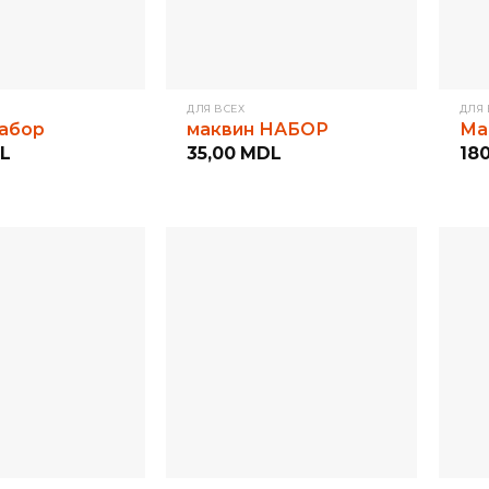
ДЛЯ ВСЕХ
ДЛЯ 
набор
маквин НАБОР
Ма
L
35,00
MDL
18