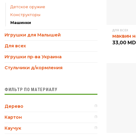
Детское оружие
Конструкторы
Машинки
ДЛЯ ВСЕХ
Игрушки для Малышей
маквин 
33,00
MD
Для всех
Игрушки пр-ва Украина
Стульчики д/кормления
ФИЛЬТР ПО МАТЕРИАЛУ
Дерево
(1)
Картон
(1)
Каучук
(1)