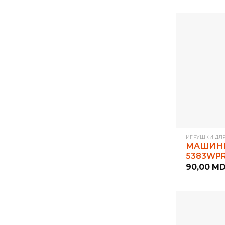
ИГРУШКИ ДЛ
МАШИНК
5383WP
90,00
MD