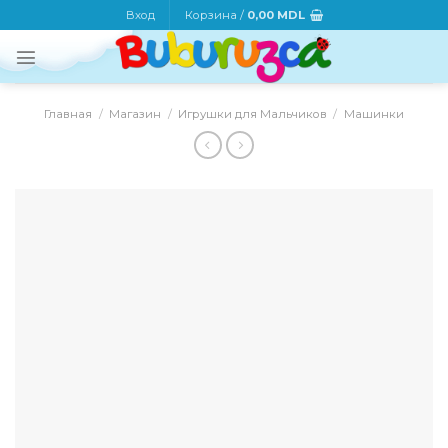
Skip
Вход
Корзина /
0,00
MDL
to
content
Главная
/
Магазин
/
Игрушки для Мальчиков
/
Машинки