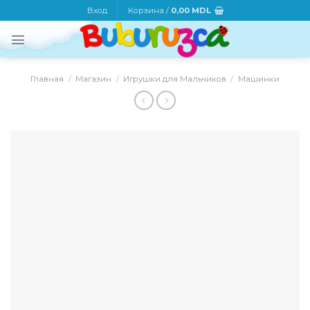
Skip
Вход
Корзина /
0,00
MDL
to
content
Главная
/
Магазин
/
Игрушки для Мальчиков
/
Машинки