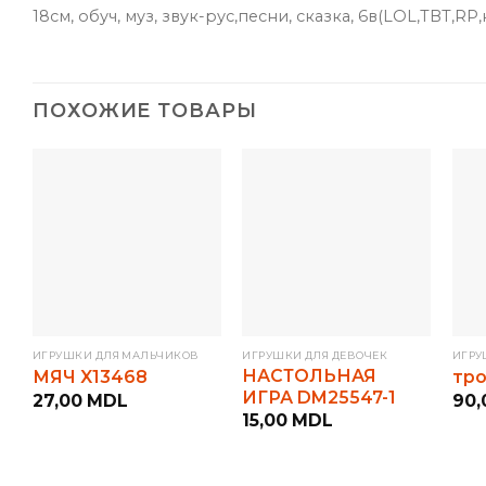
18см, обуч, муз, звук-рус,песни, сказка, 6в(LOL,TBT,RP
ПОХОЖИЕ ТОВАРЫ
ИГРУШКИ ДЛЯ МАЛЬЧИКОВ
ИГРУШКИ ДЛЯ ДЕВОЧЕК
ИГРУ
НАСТОЛЬНАЯ
МЯЧ X13468
тро
ИГРА DM25547-1
27,00
MDL
90,
15,00
MDL