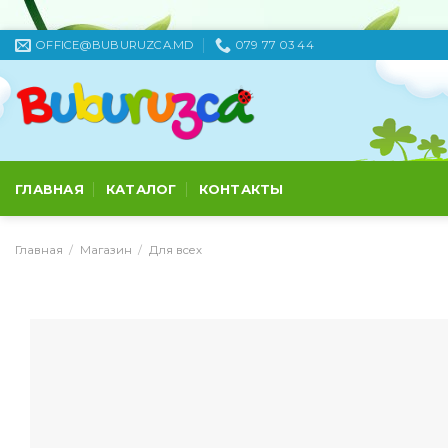
Skip
OFFICE@BUBURUZCA.MD
079 77 03 44
to
content
ГЛАВНАЯ
КАТАЛОГ
КОНТАКТЫ
Главная
/
Магазин
/
Для всех