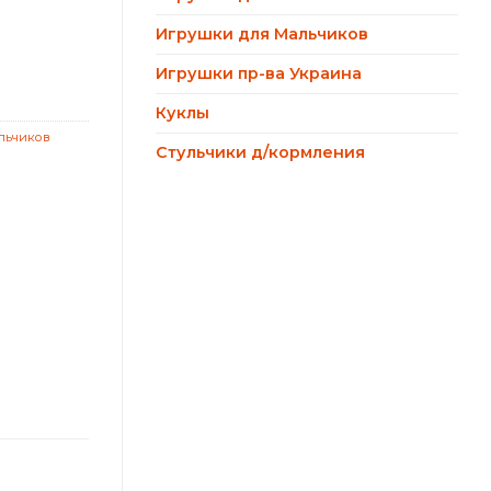
Игрушки для Мальчиков
Игрушки пр-ва Украина
Куклы
льчиков
Стульчики д/кормления