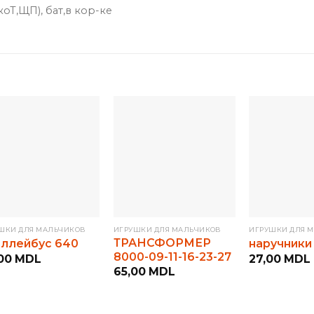
,коТ,ЩП), бат,в кор-ке
ШКИ ДЛЯ МАЛЬЧИКОВ
ИГРУШКИ ДЛЯ МАЛЬЧИКОВ
ИГРУШКИ ДЛЯ 
ТРАНСФОРМЕР
ллейбус 640
наручники
8000-09-11-16-23-27
00
MDL
27,00
MDL
65,00
MDL