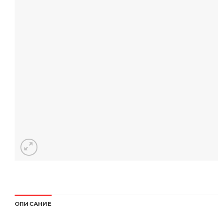
ОПИСАНИЕ