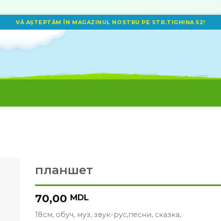
VĂ AȘTEPTĂM ÎN MAGAZINUL NOSTRU PE STR.TIGHINA 52!
планшет
70,00
MDL
18см, обуч, муз, звук-рус,песни, сказка,