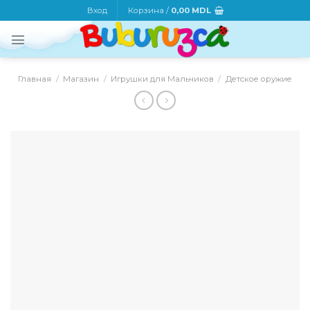
Skip
Вход
Корзина /
0,00
MDL
to
content
Главная
/
Магазин
/
Игрушки для Мальчиков
/
Детское оружие